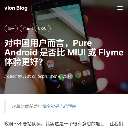
vlon Blog
Tog
nav
知乎
产品
UX/UI
对中国用户而言，Pure
Android 是否比 MIUI 或 Flyme
体验更好？
Posted by Hux on September 4, 2014
这篇文章转载自
我在知乎上的回答
哎呀～不要站队嘛。其实这是一个很有意思的题目，让我们